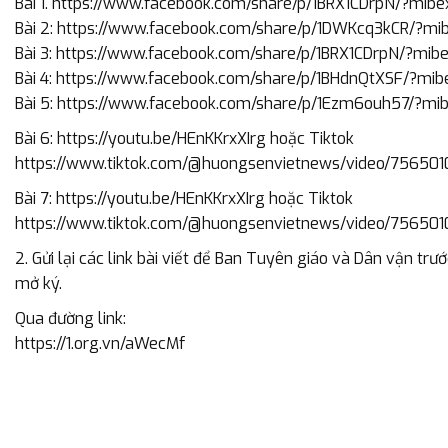
Bài 1. https://www.facebook.com/share/p/1BRX1CDrpN/?mibe
Bài 2: https://www.facebook.com/share/p/1DWKcq3kCR/?mi
Bài 3: https://www.facebook.com/share/p/1BRX1CDrpN/?mib
Bài 4: https://www.facebook.com/share/p/1BHdnQtXSF/?mib
Bài 5: https://www.facebook.com/share/p/1Ezm6ouh57/?mi
Bài 6: https://youtu.be/HEnKKrxXIrg hoặc Tiktok
https://www.tiktok.com/@huongsenvietnews/video/7565
Bài 7: https://youtu.be/HEnKKrxXIrg hoặc Tiktok
https://www.tiktok.com/@huongsenvietnews/video/7565
2. Gửi lại các link bài viết để Ban Tuyên giáo và Dân vận 
mở ký.
Qua đường link:
https://1.org.vn/aWecMf