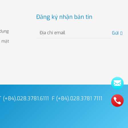
Đăng ký nhận bản tin
 dụng
Gửi
o mật
T (+84).028.3781.6111
F (+84).028.3781 7111