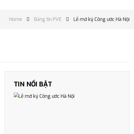
Home
Bảng tin PVE
Lễ mở ký Công ước Hà Nội


TIN NỔI BẬT