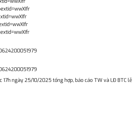
xtid=wwXIfr
bextid=wwXIfr
extid=wwXIfr
extid=wwXIfr
bextid=wwXIfr
010624200051979
010624200051979
trước 17h ngày 25/10/2025 tổng hợp, báo cáo TW và LĐ BTC lễ