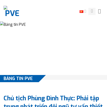
Skip
to
content
BẢNG TIN PVE
Chủ tịch Phùng Đình Thực: Phải tập
trung phát triển đội ngũ tư vấn thiết