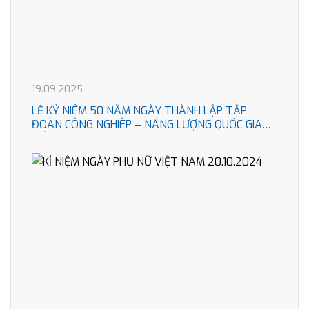
19.09.2025
LỄ KỶ NIÊM 50 NĂM NGÀY THÀNH LẬP TẬP
ĐOÀN CÔNG NGHIÊP – NĂNG LƯỢNG QUỐC GIA
VIÊT NAM