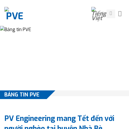
Skip
to
content
BẢNG TIN PVE
PV Engineering mang Tết đến với
người nghèo tại huyện Nhà Bè