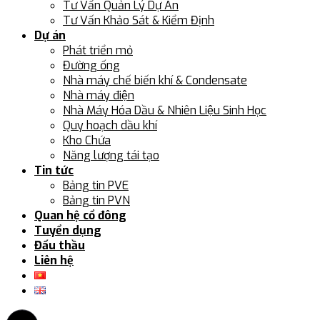
Tư Vấn Quản Lý Dự Án
Tư Vấn Khảo Sát & Kiểm Định
Dự án
Phát triển mỏ
Đường ống
Nhà máy chế biến khí & Condensate
Nhà máy điện
Nhà Máy Hóa Dầu & Nhiên Liệu Sinh Học
Quy hoạch dầu khí
Kho Chứa
Năng lượng tái tạo
Tin tức
Bảng tin PVE
Bảng tin PVN
Quan hệ cổ đông
Tuyển dụng
Đấu thầu
Liên hệ