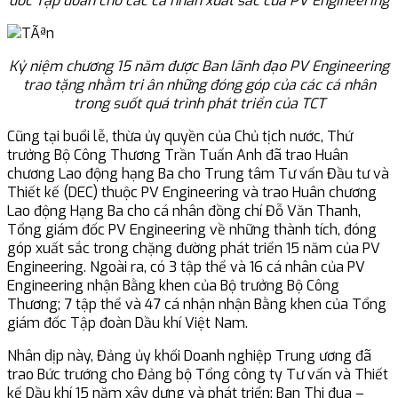
đốc Tập đoàn cho các cá nhân xuất sắc của PV Engineering
Kỷ niệm chương 15 năm được Ban lãnh đạo PV Engineering
trao tặng nhằm tri ân những đóng góp của các cá nhân
trong suốt quá trình phát triển của TCT
Cũng tại buổi lễ, thừa ủy quyền của Chủ tịch nước, Thứ
trưởng Bộ Công Thương Trần Tuấn Anh đã trao Huân
chương Lao động hạng Ba cho Trung tâm Tư vấn Đầu tư và
Thiết kế (DEC) thuộc PV Engineering và trao Huân chương
Lao động Hạng Ba cho cá nhân đồng chí Đỗ Văn Thanh,
Tổng giám đốc PV Engineering về những thành tích, đóng
góp xuất sắc trong chặng đường phát triển 15 năm của PV
Engineering. Ngoài ra, có 3 tập thể và 16 cá nhân của PV
Engineering nhận Bằng khen của Bộ trưởng Bộ Công
Thương; 7 tập thể và 47 cá nhận nhận Bằng khen của Tổng
giám đốc Tập đoàn Dầu khí Việt Nam.
Nhân dịp này, Đảng ủy khối Doanh nghiệp Trung ương đã
trao Bức trướng cho Đảng bộ Tổng công ty Tư vấn và Thiết
kế Dầu khí 15 năm xây dựng và phát triển; Ban Thi đua –