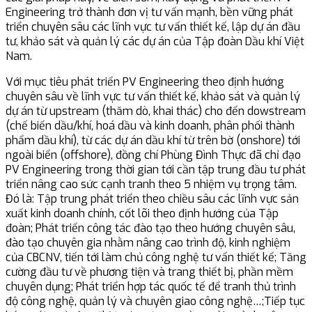
Engineering trở thành đơn vị tư vấn mạnh, bền vững phát
triển chuyên sâu các lĩnh vực tư vấn thiết kế, lập dự án đầu
tư, khảo sát và quản lý các dự án của Tập đoàn Dầu khí Việt
Nam.
Với mục tiêu phát triển PV Engineering theo định hướng
chuyên sâu về lĩnh vực tư vấn thiết kế, khảo sát và quản lý
dự án từ upstream (thăm dò, khai thác) cho đến dowstream
(chế biến dầu/khí, hoá dầu và kinh doanh, phân phối thành
phẩm dầu khí), từ các dự án dầu khí từ trên bờ (onshore) tới
ngoài biển (offshore), đồng chí Phùng Đình Thực đã chỉ đạo
PV Engineering trong thời gian tới cần tập trung đầu tư phát
triển nâng cao sức cạnh tranh theo 5 nhiệm vụ trọng tâm.
Đó là: Tập trung phát triển theo chiều sâu các lĩnh vực sản
xuất kinh doanh chính, cốt lõi theo định hướng của Tập
đoàn; Phát triển công tác đào tạo theo hướng chuyên sâu,
đào tạo chuyên gia nhằm nâng cao trình độ, kinh nghiệm
của CBCNV, tiến tới làm chủ công nghệ tư vấn thiết kế; Tăng
cường đầu tư về phương tiện và trang thiết bị, phần mềm
chuyên dụng; Phát triển hợp tác quốc tế để tranh thủ trình
độ công nghệ, quản lý và chuyên giao công nghệ…;Tiếp tục