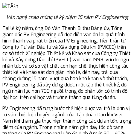
Văn nghệ chào mừng lễ kỷ niệm 15 năm PV Engineering
Tại lễ kỷ niệm, ông Đỗ Văn Thanh, Bí thư Đảng ủy, Tổng
giám đốc PV Engineering đã đọc diễn văn ôn lại quá trình
hình thành và phát triển của PV Engineering. Tiền thân từ
Công ty Tư vấn Đầu tư và Xây dựng Dầu khí (PVICCC) trên
cơ sở tách Xí nghiệp Thiết kế và Khảo sát của Công ty Thiết
kế và Xây dựng Dầu khí (PVECC) vào năm 1998, với đội ngũ
nhân lực và cơ sở vật chất còn hạn chế, thực hiện công tác
thiết kế và khảo sát đơn giản, nhỏ lẻ, đến nay, trải qua
chặng đường 15 năm, vượt qua bao khó khăn và thử thách,
PV Engineering đã xây dựng được một tập thể thiết kế, đội
ngũ nhân lực hơn 700 người, trong đó phần lớn có trình độ
đại học, trên đại học và trưởng thành qua từng dự án.
PV Engineering đã từng bước thể hiện được vai trò là đơn vị
tư vấn thiết kế chuyên ngành của Tập đoàn Dầu khí Việt
Nam khi tham gia thực hiện thành công các dự án lớn, trọng
điểm của ngành. Trong những năm gần đây tốc độ tăng
trưởng của PV Engineering luôn ổn định ở mức 30 – 40%,