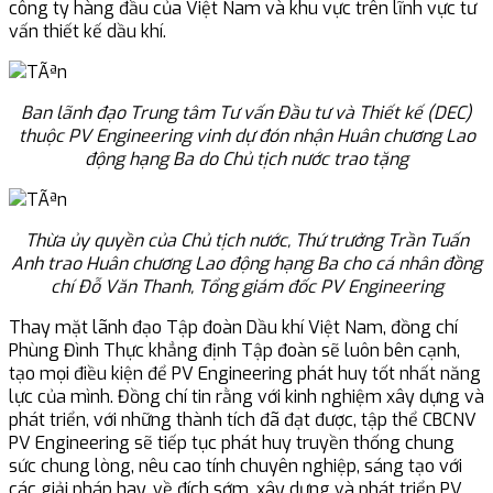
công ty hàng đầu của Việt Nam và khu vực trên lĩnh vực tư
vấn thiết kế dầu khí.
Ban lãnh đạo Trung tâm Tư vấn Đầu tư và Thiết kế (DEC)
thuộc PV Engineering vinh dự đón nhận Huân chương Lao
động hạng Ba do Chủ tịch nước trao tặng
Thừa ủy quyền của Chủ tịch nước, Thứ trưởng Trần Tuấn
Anh trao Huân chương Lao động hạng Ba cho cá nhân đồng
chí Đỗ Văn Thanh, Tổng giám đốc PV Engineering
Thay mặt lãnh đạo Tập đoàn Dầu khí Việt Nam, đồng chí
Phùng Đình Thực khẳng định Tập đoàn sẽ luôn bên cạnh,
tạo mọi điều kiện để PV Engineering phát huy tốt nhất năng
lực của mình. Đồng chí tin rằng với kinh nghiệm xây dựng và
phát triển, với những thành tích đã đạt được, tập thể CBCNV
PV Engineering sẽ tiếp tục phát huy truyền thống chung
sức chung lòng, nêu cao tính chuyên nghiệp, sáng tạo với
các giải pháp hay, về đích sớm, xây dựng và phát triển PV