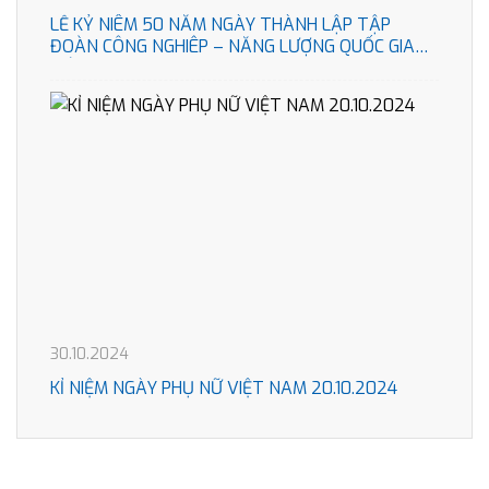
LỄ KỶ NIÊM 50 NĂM NGÀY THÀNH LẬP TẬP
ĐOÀN CÔNG NGHIÊP – NĂNG LƯỢNG QUỐC GIA
VIÊT NAM
30.10.2024
KỈ NIỆM NGÀY PHỤ NỮ VIỆT NAM 20.10.2024