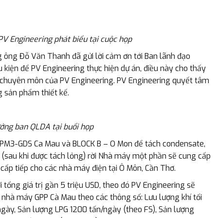
 Engineering phát biểu tại cuộc họp
g ông Đỗ Văn Thanh đã gửi lời cảm ơn tới Ban lãnh đạo
 kiện để PV Engineering thực hiện dự án, điều này cho thấy
ộ chuyên môn của PV Engineering. PV Engineering quyết tâm
g sản phẩm thiết kế.
ng ban QLDA tại buổi họp
í PM3-GDS Ca Mau và BLOCK B – O Mon để tách condensate,
i (sau khi được tách lỏng) rời Nhà máy một phần sẽ cung cấp
 cấp tiếp cho các nhà máy điện tại Ô Môn, Cần Thơ.
tổng giá trị gần 5 triệu USD, theo đó PV Engineering sẽ
 nhà máy GPP Cà Mau theo các thông số: Lưu lượng khí tối
/ngày, Sản lượng LPG 1200 tấn/ngày (theo FS), Sản lượng