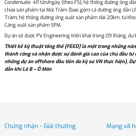
Condensate 411 tấn/ngày (theo FS); hệ thống đường ống dẫ
chứa sản phẩm tại Mũi Tràm (bao gồm cả đường ống dẫn L
Tràm; hệ thống đường ống xuất sản phẩm dài 20km, từ Kho
Cảng xuất sản phẩm SPM.
Dự án sẽ được PV Engineering triển khai trong 09 tháng, dự
Thiết kế kỹ thuật tổng thể (FEED) là một trong những năn
thành công và nhận được sự đánh giá cao của chủ đầu tư 
những dự án offshore đầu tiên do kỹ sư VN thực hiện), D
dẫn khí Lô B – Ô Môn
Chứng nhận - Giải thưởng
Mạng xã h