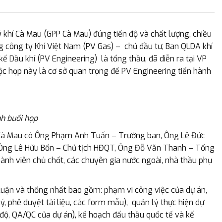
 khí Cà Mau (GPP Cà Mau) đúng tiến độ và chất lượng, chiều
 công ty Khí Việt Nam (PV Gas) – chủ đầu tư, Ban QLDA khí
ế Dầu khí (PV Engineering) là tổng thầu, đã diễn ra tại VP
ộc họp này là cơ sở quan trọng để PV Engineering tiến hành
h buổi họp
í Cà Mau có Ông Phạm Anh Tuấn – Trưởng ban, Ông Lê Đức
ó Ông Lê Hữu Bốn – Chủ tịch HĐQT, Ông Đỗ Văn Thanh – Tổng
ành viên chủ chốt, các chuyên gia nước ngoài, nhà thầu phụ
 luận và thống nhất bao gồm: phạm vi công việc của dự án,
lý, phê duyệt tài liệu, các form mẫu), quản lý thực hiện dự
 độ, QA/QC của dự án), kế hoạch đấu thầu quốc tế và kế