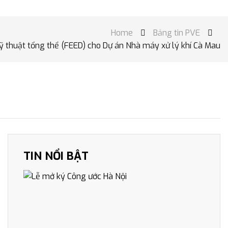
Home
Bảng tin PVE


kỹ thuật tổng thể (FEED) cho Dự án Nhà máy xử lý khí Cà Mau
TIN NỔI BẬT