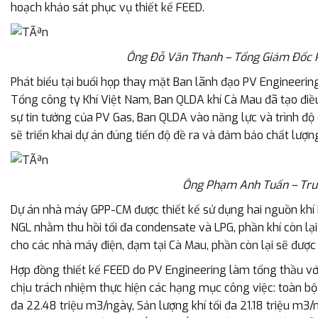
hoạch khảo sát phục vụ thiết kế FEED.
Ông Đỗ Văn Thanh – Tổng Giám Đốc PV
Phát biểu tại buổi họp thay mặt Ban lãnh đạo PV Engineerin
Tổng công ty Khí Việt Nam, Ban QLDA khí Cà Mau đã tạo điều
sự tin tưởng của PV Gas, Ban QLDA vào năng lực và trình đ
sẽ triển khai dự án đúng tiến độ đề ra và đảm bảo chất lượn
Ông Phạm Anh Tuấn – Trưở
Dự án nhà máy GPP-CM được thiết kế sử dụng hai nguồn kh
NGL nhằm thu hồi tối đa condensate và LPG, phần khí còn lạ
cho các nhà máy điện, đạm tại Cà Mau, phần còn lại sẽ được
Hợp đồng thiết kế FEED do PV Engineering làm tổng thầu với 
chịu trách nhiệm thực hiện các hạng mục công việc: toàn bộ
đa 22.48 triệu m3/ngày, Sản lượng khí tối đa 21.18 triệu m3