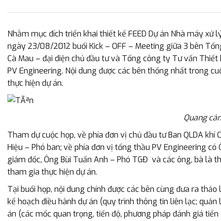
Nhằm mục đích triển khai thiết kế FEED Dự án Nhà máy xử lý
ngày 23/08/2012 buổi Kick – OFF – Meeting giữa 3 bên Tổng
Cà Mau – đại diện chủ đầu tư và Tổng công ty Tư vấn Thiết k
PV Engineering. Nội dung được các bên thống nhất trong cu
thực hiện dự án.
Quang cản
Tham dự cuộc họp, về phía đơn vị chủ đầu tư Ban QLDA kh
Hiệu – Phó ban; về phía đơn vị tổng thầu PV Engineering c
giám đốc, Ông Bùi Tuấn Anh – Phó TGĐ và các ông, bà là th
tham gia thực hiện dự án.
Tại buổi họp, nội dung chính được các bên cùng đưa ra thảo
kế hoạch điều hành dự án (quy trình thông tin liên lạc; quản 
án (các mốc quan trọng, tiến độ, phương pháp đánh giá tiến