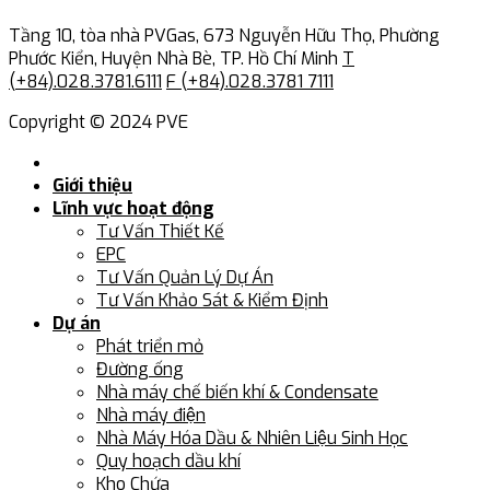
Tầng 10, tòa nhà PVGas, 673 Nguyễn Hữu Thọ, Phường
Phước Kiển, Huyện Nhà Bè, TP. Hồ Chí Minh
T
(+84).028.3781.6111
F (+84).028.3781 7111
Copyright © 2024 PVE
Giới thiệu
Lĩnh vực hoạt động
Tư Vấn Thiết Kế
EPC
Tư Vấn Quản Lý Dự Án
Tư Vấn Khảo Sát & Kiểm Định
Dự án
Phát triển mỏ
Đường ống
Nhà máy chế biến khí & Condensate
Nhà máy điện
Nhà Máy Hóa Dầu & Nhiên Liệu Sinh Học
Quy hoạch dầu khí
Kho Chứa