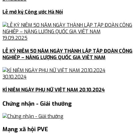
Lễ mở ký Công ước Hà Nội
19.09.2025
LỄ KỶ NIÊM 50 NĂM NGÀY THÀNH LẬP TẬP ĐOÀN CÔNG
NGHIÊP – NĂNG LƯỢNG QUỐC GIA VIÊT NAM
30.10.2024
KỈ NIỆM NGÀY PHỤ NỮ VIỆT NAM 20.10.2024
Chứng nhận - Giải thưởng
Mạng xã hội PVE