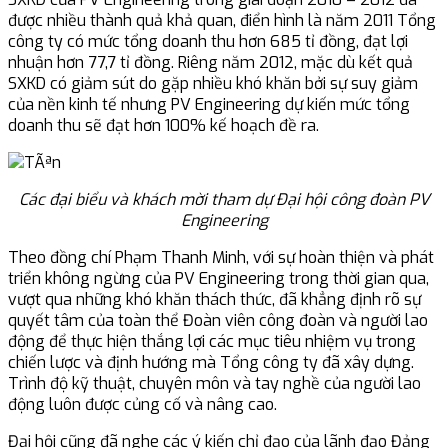
được nhiều thành quả khả quan, điển hình là năm 2011 Tổng
công ty có mức tổng doanh thu hơn 685 tỉ đồng, đạt lợi
nhuận hơn 77,7 tỉ đồng. Riêng năm 2012, mặc dù kết quả
SXKD có giảm sút do gặp nhiều khó khăn bởi sự suy giảm
của nền kinh tế nhưng PV Engineering dự kiến mức tổng
doanh thu sẽ đạt hơn 100% kế hoạch đề ra.
Các đại biểu và khách mời tham dự Đại hội công đoàn PV
Engineering
Theo đồng chí Phạm Thanh Minh, với sự hoàn thiện và phát
triển không ngừng của PV Engineering trong thời gian qua,
vượt qua những khó khăn thách thức, đã khẳng định rõ sự
quyết tâm của toàn thể Đoàn viên công đoàn và người lao
động để thực hiện thắng lợi các mục tiêu nhiệm vụ trong
chiến lược và định hướng mà Tổng công ty đã xây dựng.
Trình độ kỹ thuật, chuyên môn và tay nghề của người lao
động luôn được củng cố và nâng cao.
Đại hội cũng đã nghe các ý kiến chỉ đạo của lãnh đạo Đảng