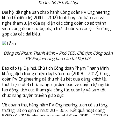
Đoàn chủ tịch Đại hội
Đại hội đã nghe Ban chấp hành Công đoàn PV Engineering
khóa I (nhiệm kỳ 2010 – 2012) trình bày các báo cáo và
nghe tham luận của đại diện các công đoàn cơ sở thành
viên, công đoàn các bộ phận trực thuộc và các ý kiến đóng
góp của các đại biểu.
Đồng chí Phạm Thanh Minh – Phó TGĐ, Chủ tịch Công đoàn
PV Engineering báo cáo tại Đại hội
Báo cáo tại Đại hội, Chủ tịch Công đoàn Phạm Thanh Minh
khẳng định trong nhiệm kỳ I vừa qua (2008 – 2012); Công
đoàn PV Engineering đã thu nhiều kết quả đáng khích lệ,
thực hiện tốt 3 chức năng: đại diện bảo vệ quyền lợi người
lao động, tích cực tham gia công tác quản lý và làm tốt
chức năng tuyên truyền giáo dục.
Về doanh thu, hàng năm PV Engineering luôn có sự tăng
trưởng rất ổn định ở mức 20 – 30%. Kết quả hoạt động
SXKD của PV Engineering trong giai đoạn 2010 – 2012 đã