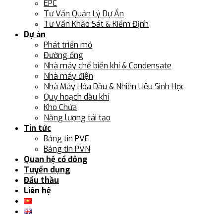
EPC
Tư Vấn Quản Lý Dự Án
Tư Vấn Khảo Sát & Kiểm Định
Dự án
Phát triển mỏ
Đường ống
Nhà máy chế biến khí & Condensate
Nhà máy điện
Nhà Máy Hóa Dầu & Nhiên Liệu Sinh Học
Quy hoạch dầu khí
Kho Chứa
Năng lượng tái tạo
Tin tức
Bảng tin PVE
Bảng tin PVN
Quan hệ cổ đông
Tuyển dụng
Đấu thầu
Liên hệ