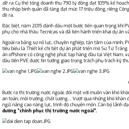
đề ra
. Cụ thể tổng doanh thu 790 tỷ đồng đạt 109% kế hoạch 
thu nhập bình quân đã tăng đạt mức 17 triệu đồng, riêng Côn
đề ra.
Đặc biệt, năm 2015 đánh dấu một bước tiến quan trọng khi PVE 
phụ cho nhà thầu Tecnicas và đã tiến hành triển khai dự án v
Ngoài ra bằng sự nỗ lực, chuyên nghiệp, tận tâm của mình, P
tiêu biểu là Thiết kế chi tiết dự án phát triển mỏ Sư Tử Trắng
án offshore có công nghệ phức tạp hàng đầu tại Việt Nam, vai
đầu tiên PVE được tin tưởng giao trọng trách phụ trách kỹ thu
Bước ra thị trường nước ngoài, đối mặt với muôn vàn khó khă
an toàn, môi trường, chất lượng… Vượt qua những khó khăn đầu
ngữ, nâng cao năng lực, trình độ chuyên môn. Cán bộ lãnh đ
đường “chinh phục thị trường nước ngoài”.