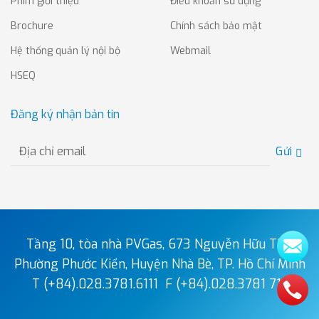
Phim giới thiệu
Điều khoản sử dụng
Brochure
Chính sách bảo mật
Hệ thống quản lý nội bộ
Webmail
HSEQ
Đăng ký nhận bản tin
Gửi
Tầng 10, tòa nhà PVGas, 673 Nguyễn Hữu Thọ,
Phường Phước Kiển, Huyện Nhà Bè, TP. Hồ Chí Minh
T (+84).028.3781.6111
F (+84).028.3781 7111