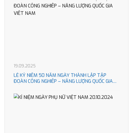
19.09.2025
LỄ KỶ NIÊM 50 NĂM NGÀY THÀNH LẬP TẬP
ĐOÀN CÔNG NGHIÊP – NĂNG LƯỢNG QUỐC GIA
VIÊT NAM